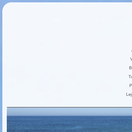
B
Tu
P
Lej