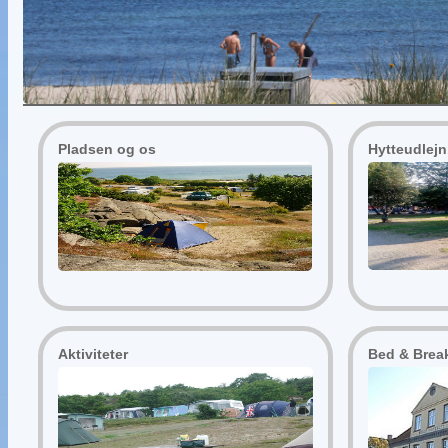
Pladsen og os
Hytteudlejn
Aktiviteter
Bed & Brea