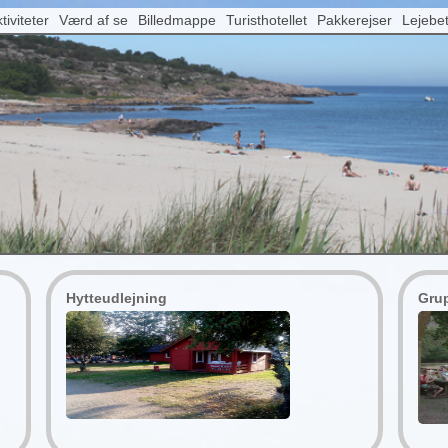
tiviteter
Værd af se
Billedmappe
Turisthotellet
Pakkerejser
Lejebet
Hytteudlejning
Grup