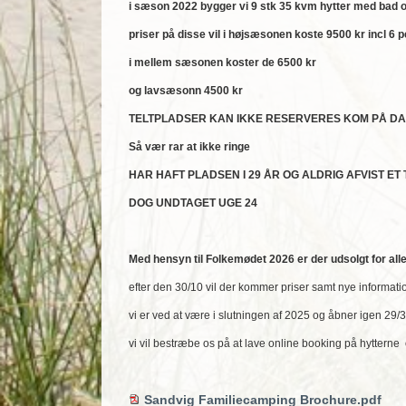
i sæson 2022 bygger vi 9 stk 35 kvm hytter med bad 
priser på disse vil i højsæsonen koste 9500 kr incl 6 
i mellem sæsonen koster de 6500 kr
og lavsæsonn 4500 kr
TELTPLADSER KAN IKKE RESERVERES KOM PÅ DA
Så vær rar at ikke ringe
HAR HAFT PLADSEN I 29 ÅR OG ALDRIG AFVIST ET 
DOG UNDTAGET UGE 24
Med hensyn til Folkemødet 2026 er der udsolgt for all
efter den 30/10 vil der kommer priser samt nye informati
vi er ved at være i slutningen af 2025 og åbner igen 29/
vi vil bestræbe os på at lave online booking på hytter
Sandvig Familiecamping Brochure.pdf