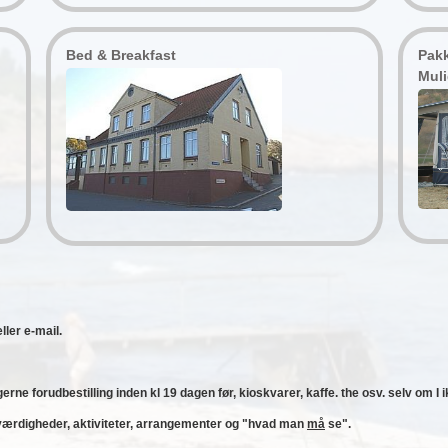
Bed & Breakfast
Pakk
Muli
ller e-mail.
ne forudbestilling inden kl 19 dagen før, kioskvarer, kaffe. the osv. selv om I 
serværdigheder, aktiviteter, arrangementer og "hvad man
må
se".