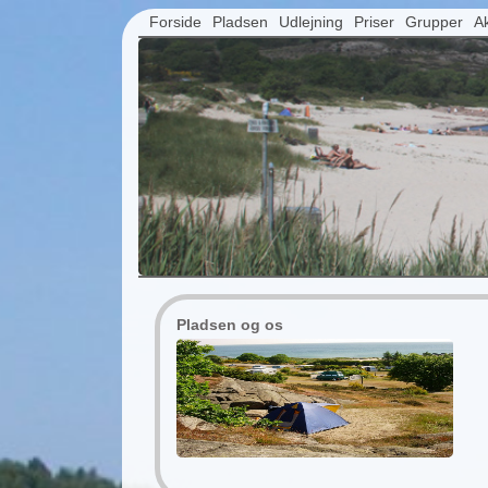
Forside
Pladsen
Udlejning
Priser
Grupper
Ak
Pladsen og os