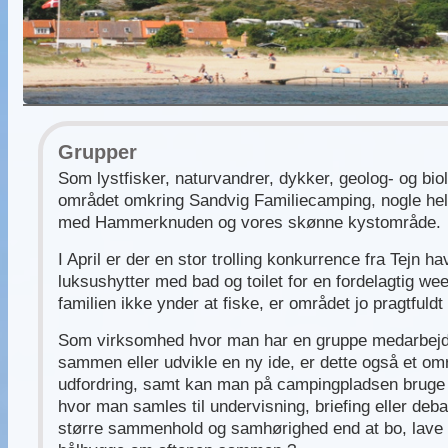
Grupper
Som lystfisker, naturvandrer, dykker, geolog- og biol
området omkring Sandvig Familiecamping, nogle hel
med Hammerknuden og vores skønne kystområde.
I April er der en stor trolling konkurrence fra Tejn 
luksushytter med bad og toilet for en fordelagtig we
familien ikke ynder at fiske, er området jo pragtfuldt
Som virksomhed hvor man har en gruppe medarbejde
sammen eller udvikle en ny ide, er dette også et o
udfordring, samt kan man på campingpladsen bruge v
hvor man samles til undervisning, briefing eller deba
større sammenhold og samhørighed end at bo, lave m