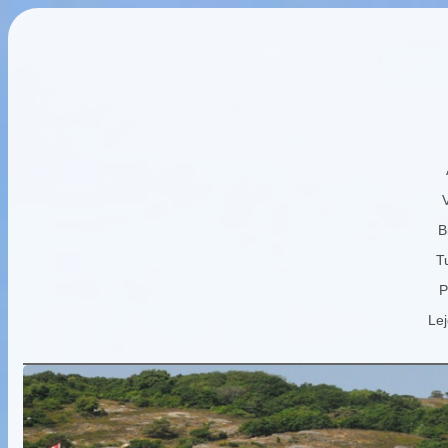
B
Tu
P
Lej